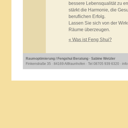
bessere Lebensqualität zu e
stärkt die Harmonie, die Ges
beruflichen Erfolg.
Lassen Sie sich von der Wir
Räume überzeugen.
« Was ist Feng Shui?
Raumoptimierung / Fengshui Beratung · Sabine Wetzler
Finkenstraße 35 · 84169 Altfraunhofen · Tel 08705 939 6320 ·
inf